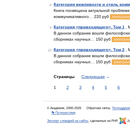
Категория вежливости и стиль ком
8
Книга посвящена актуальной проблеме
коммуникативного… 220 руб
электронна
Категория «привходящего». Том 1
, 
9
В данное собрание вошли философские
сборниках научных… 150 руб
электронн
Категория «привходящего». Том 2
, 
10
В данное собрание вошли философские
сборниках научных… 150 руб
электронн
Страницы
Следующая
→
1
2
3
4
5
6
© Академик, 2000-2026
Обратная связь:
Техподдерж
👣 Путешествия
Экспорт словарей на сайты
, сделанные на PHP,
Jo