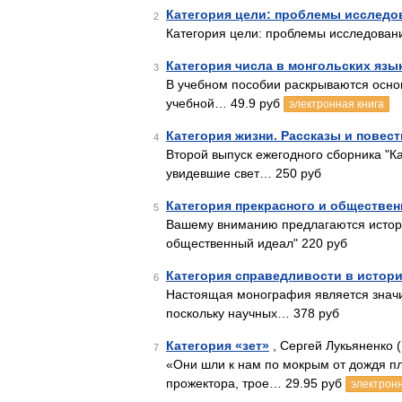
Категория цели: проблемы исследо
2
Категория цели: проблемы исследован
Категория числа в монгольских язы
3
В учебном пособии раскрываются осно
учебной… 49.9 руб
электронная книга
Категория жизни. Рассказы и повес
4
Второй выпуск ежегодного сборника "К
увидевшие свет… 250 руб
Категория прекрасного и обществе
5
Вашему вниманию предлагаются истори
общественный идеал" 220 руб
Категория справедливости в истор
6
Настоящая монография является значи
поскольку научных… 378 руб
Категория «зет»
, Сергей Лукьяненко 
7
«Они шли к нам по мокрым от дождя п
прожектора, трое… 29.95 руб
электронн