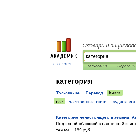
Словари и энциклоп
academic.ru
Толкования
Переводы
категория
Толкование
Перевод
Книги
все
электронные книги
аудиокниги
Категория ненастоящего времени. А
1
Под одной обложкой в настоящей кни
темам… 189 руб