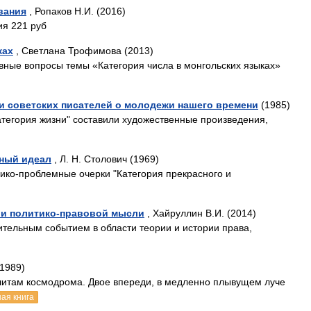
вания
, Ропаков Н.И. (2016)
ия 221 руб
ках
, Светлана Трофимова (2013)
вные вопросы темы «Категория числа в монгольских языках»
ти советских писателей о молодежи нашего времени
(1985)
атегория жизни" составили художественные произведения,
нный идеал
, Л. Н. Столович (1969)
ко-проблемные очерки "Категория прекрасного и
ии политико-правовой мысли
, Хайруллин В.И. (2014)
тельным событием в области теории и истории права,
(1989)
литам космодрома. Двое впереди, в медленно плывущем луче
ая книга