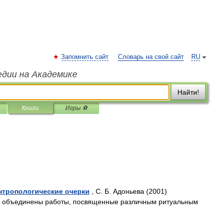
Запомнить сайт
Словарь на свой сайт
RU
едии на Академике
Найти!
Книги
Игры ⚽
нтропологические очерки
, С. Б. Адоньева (2001)
ге объединены работы, посвященные различным ритуальным