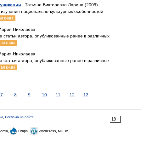
муникации
, Татьяна Викторовна Ларина (2009)
 изучения национально-культурных особенностей
я книга
Мария Николаева
 статьи автора, опубликованные ранее в различных
ая книга
Мария Николаева
 статьи автора, опубликованные ранее в различных
ая книга
7
8
9
10
11
12
13
ка
,
Реклама на сайте
18+
omla,
Drupal,
WordPress, MODx.